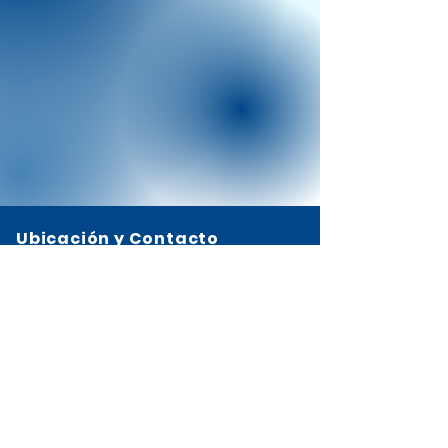
Ubicación y Contacto
Calzada Roosevelt 13-68 zona 2, Mixco
2327-5252
3650-5885