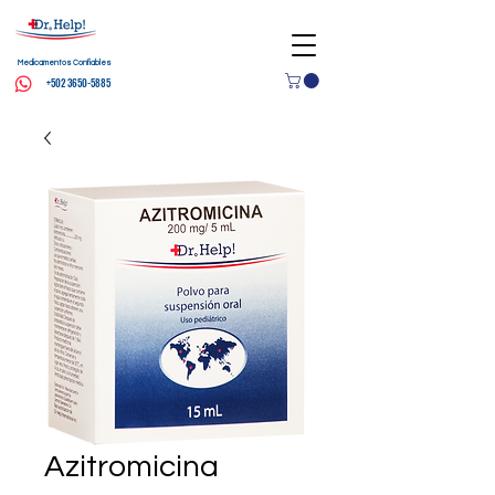
Medicamentos Confiables
+502 3650-5885
Azitromicina