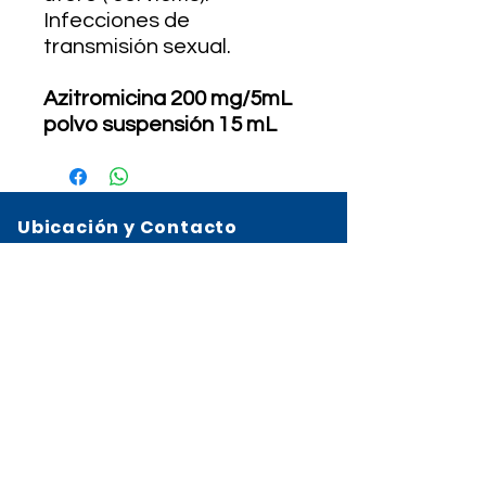
Infecciones de
transmisión sexual.
Azitromicina 200 mg/5mL
polvo suspensión 15 mL
Ubicación y Contacto
Calzada Roosevelt 13-68 zona 2, Mixco
2327-5252
3650-5885