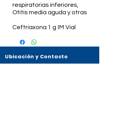
respiratorias inferiores,
Otitis media aguda y otras
Ceftriaxona 1 g IM Vial
Ubicación y Contacto
Calzada Roosevelt 13-68 zona 2, Mixco
2327-5252
3650-5885
HORARIOS