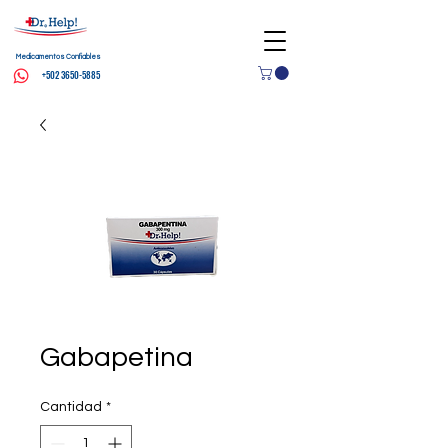
Medicamentos Confiables
+502 3650-5885
Gabapetina
Cantidad
*