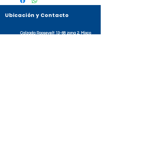
Ubicación y Contacto
Calzada Roosevelt 13-68 zona 2, Mixco
2327-5252
3650-5885
HORARIOS
Lunes- Viernes: 8:00am – 5:00pm
Sábado: 7:00am – 11:00am