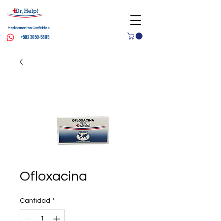
Medicamentos Confiables
+502 3650-5885
Ofloxacina
Cantidad
*